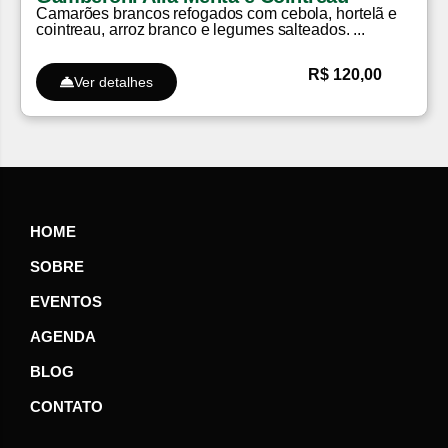
Camarões brancos refogados com cebola, hortelã e
cointreau, arroz branco e legumes salteados. ...
R$ 120,00
Ver detalhes
HOME
SOBRE
EVENTOS
AGENDA
BLOG
CONTATO