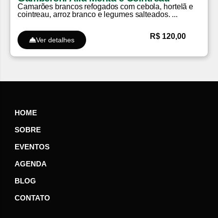
Camarões brancos refogados com cebola, hortelã e
cointreau, arroz branco e legumes salteados. ...
R$ 120,00
Ver detalhes
HOME
SOBRE
EVENTOS
AGENDA
BLOG
CONTATO