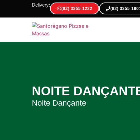
Delivery:
(82) 3355-1222
(82) 3355-180
NOITE DANÇANT
Noite Dançante